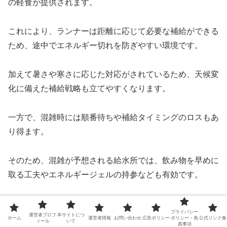
の軽食が提供されます。
これにより、ランナーは距離に応じて必要な補給ができる
ため、途中でエネルギー切れを防ぎやすい環境です。
加えて暑さや寒さに応じた対応がされているため、天候変
化に備えた補給戦略も立てやすくなります。
一方で、混雑時には順番待ちや補給タイミングのロスもあ
り得ます。
そのため、混雑が予想される給水所では、飲み物を早めに
取る工夫やエネルギージェルの持参なども有効です。
こうした補給の仕組みを理解していれば、完走に向けた体
プライバシー
運営者プロフ
本サイトにつ
力配分がしやすくなります。
ホーム
運営者情報
お問い合わせ
広告ポリシー
ポリシー・免
公式リンク集
ィール
いて
責事項