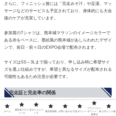
さらに、フィニッシュ後には「完走みそ汁」や足湯、マッ
サージなどのサービスも予定されており、身体的にも大会
後のケアが充実しています。
参加賞のTシャツは、熊本城マラソンのイメージカラーで
ある赤をベースに、墨絵風の熊本城があしらわれたデザイ
ンで、前日・前々日のEXPO会場で配布されます。
サイズはSS～3Lまで揃っており、申し込み時に希望サイ
ズを選ぶ仕組みですが、希望と異なるサイズが配布される
可能性もあるため注意が必要です。
完走証と完走率の関係
プライバシー
運営者プロフ
本サイトにつ
ホーム
運営者情報
お問い合わせ
広告ポリシー
ポリシー・免
公式リンク集
ィール
いて
責事項