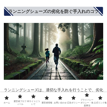
ランニングシューズの劣化を防ぐ手入れのコツ
ランニングシューズは、適切な手入れを行うことで、劣化
を防ぎ、長く快適に使用することができます。
プライバシー
運営者プロフ
本サイトにつ
ホーム
運営者情報
お問い合わせ
広告ポリシー
ポリシー・免
公式リンク集
ィール
いて
責事項