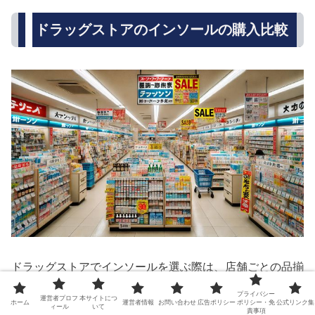
ドラッグストアのインソールの購入比較
ドラッグストアでインソールを選ぶ際は、店舗ごとの品揃
えや特徴を把握しておくことで、目的に合った一枚を見つ
プライバシー
運営者プロフ
本サイトにつ
ホーム
運営者情報
お問い合わせ
広告ポリシー
ポリシー・免
公式リンク集
けやすくなります。
ィール
いて
責事項