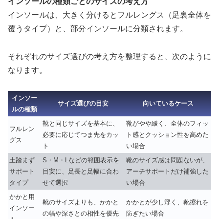
インソールの種類ごとのサイズの考え方
インソールは、大きく分けるとフルレングス（足裏全体を
覆うタイプ）と、部分インソールに分類されます。
それぞれのサイズ選びの考え方を整理すると、次のように
なります。
インソー
サイズ選びの目安
向いているケース
ルの種類
靴と同じサイズを基本に、
靴がやや緩く、全体のフィッ
フルレン
必要に応じてつま先をカッ
ト感とクッション性を高めた
グス
ト
い場合
土踏まず
S・M・Lなどの範囲表示を
靴のサイズ感は問題ないが、
サポート
目安に、足長と足幅に合わ
アーチサポートだけ補強した
タイプ
せて選択
い場合
かかと用
靴のサイズよりも、かかと
かかとが少し浮く、靴擦れを
インソー
の幅や深さとの相性を優先
防ぎたい場合