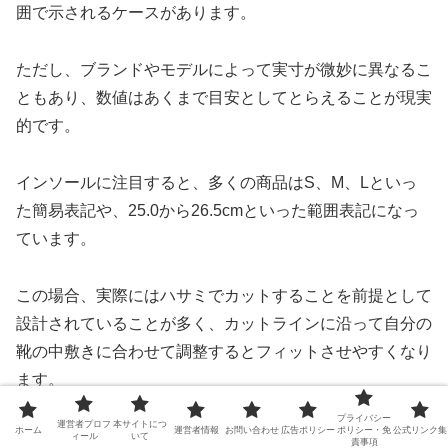
囲で示されるケースがあります。
ただし、ブランドやモデルによって実寸が微妙に異なるこ
ともあり、数値はあくまで目安としてとらえることが現実
的です。
インソールに注目すると、多くの商品はS、M、Lといっ
た簡易表記や、25.0から26.5cmといった範囲表記になっ
ています。
この場合、実際にはハサミでカットすることを前提として
設計されていることが多く、カットラインに沿って自分の
靴の中敷きに合わせて調整するとフィットさせやすくなり
ます。
プライバシー
運営者プロフ
本サイトにつ
ホーム
運営者情報
お問い合わせ
広告ポリシー
ポリシー・免
公式リンク集
ここで役立つのが、自分の足の実測値と、普段問題なく履
ィール
いて
責事項