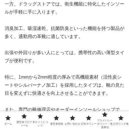
一方、ドラッグストアでは、衛生機能に特化したインソー
ルが手軽に手に入ります。
消臭加工、吸湿速乾、抗菌防臭といった機能を持つ製品が
多く、通勤用の革靴に適しています。
出張や外回りが多い人にとっては、携帯性の高い薄型タイ
プが便利です。
特に、1mmから2mm程度の厚みで高機能素材（活性炭シ
ートやシルバーナノ加工）を採用したタイプは、靴の見た
目を変えずに快適さを向上させることができます。
また、専門の靴修理店やオーダーインソールショップで
は、足型測定をもとにしたカスタムインソールを作成でき
プライバシー
運営者プロフ
本サイトにつ
ホーム
運営者情報
お問い合わせ
広告ポリシー
ポリシー・免
公式リンク集
ます。
ィール
いて
責事項